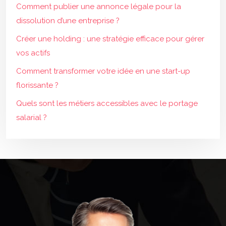
Comment publier une annonce légale pour la
dissolution d’une entreprise ?
Créer une holding : une stratégie efficace pour gérer
vos actifs
Comment transformer votre idée en une start-up
florissante ?
Quels sont les métiers accessibles avec le portage
salarial ?