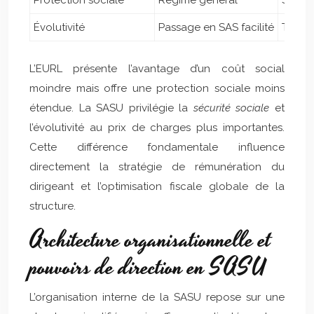
Protection sociale
Régime général
Sécuri
Évolutivité
Passage en SAS facilité
Trans
L’EURL présente l’avantage d’un coût social
moindre mais offre une protection sociale moins
étendue. La SASU privilégie la
sécurité sociale
et
l’évolutivité au prix de charges plus importantes.
Cette différence fondamentale influence
directement la stratégie de rémunération du
dirigeant et l’optimisation fiscale globale de la
structure.
Architecture organisationnelle et
pouvoirs de direction en SASU
L’organisation interne de la SASU repose sur une